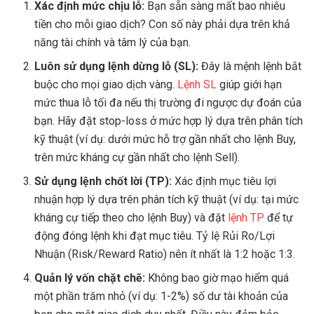
Xác định mức chịu lỗ:
Bạn sẵn sàng mất bao nhiêu
tiền cho mỗi giao dịch? Con số này phải dựa trên khả
năng tài chính và tâm lý của bạn.
Luôn sử dụng lệnh dừng lỗ (SL):
Đây là mệnh lệnh bắt
buộc cho mọi giao dịch vàng.
Lệnh SL
giúp giới hạn
mức thua lỗ tối đa nếu thị trường đi ngược dự đoán của
bạn. Hãy đặt stop-loss ở mức hợp lý dựa trên phân tích
kỹ thuật (ví dụ: dưới mức hỗ trợ gần nhất cho lệnh Buy,
trên mức kháng cự gần nhất cho lệnh Sell).
Sử dụng lệnh chốt lời (TP):
Xác định mục tiêu lợi
nhuận hợp lý dựa trên phân tích kỹ thuật (ví dụ: tại mức
kháng cự tiếp theo cho lệnh Buy) và đặt
lệnh TP
để tự
động đóng lệnh khi đạt mục tiêu. Tỷ lệ Rủi Ro/Lợi
Nhuận (Risk/Reward Ratio) nên ít nhất là 1:2 hoặc 1:3.
Quản lý vốn chặt chẽ:
Không bao giờ mạo hiểm quá
một phần trăm nhỏ (ví dụ: 1-2%) số dư tài khoản của