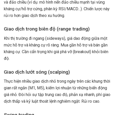
và đảo chiều (ví dụ: mô hình nến đảo chiều mạnh tại vùng
kháng cự/hỗ trợ cứng, phân kỳ RSI/MACD…). Chiến lược này
rủi ro hơn giao dịch theo xu hướng.
Giao dịch trong biên độ (range trading)
Khi thị trường đi ngang (sideways), giá dao động giữa một
mức hỗ trợ và kháng cự rõ ràng. Mua gần hỗ trợ và bán gần
kháng cự. Cần cẩn trọng khi giá phá vỡ (breakout) khỏi biên
độ.
Giao dịch lướt sóng (scalping)
Thực hiện nhiều giao dịch nhỏ trong ngày trên các khung thời
gian rất ngắn (M1, M5), kiếm lợi nhuận từ những biến động
giá nhỏ. Đòi hỏi sự tập trung cao độ, phản xạ nhanh, phí giao
dịch thấp và kỷ luật thoát lệnh nghiêm ngặt. Rủi ro cao.
Swing trading