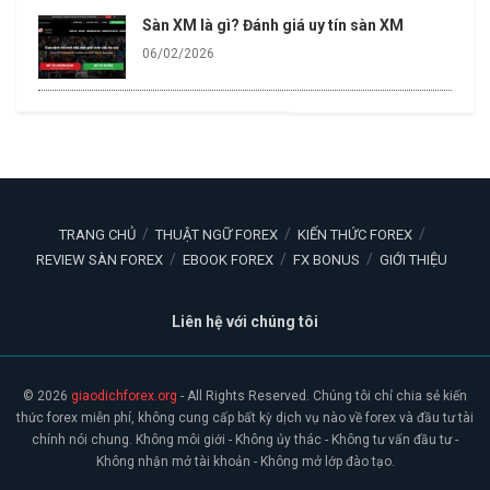
Sàn XM là gì? Đánh giá uy tín sàn XM
06/02/2026
TRANG CHỦ
THUẬT NGỮ FOREX
KIẾN THỨC FOREX
REVIEW SÀN FOREX
EBOOK FOREX
FX BONUS
GIỚI THIỆU
Liên hệ với chúng tôi
© 2026
giaodichforex.org
- All Rights Reserved. Chúng tôi chỉ chia sẻ kiến
thức forex miễn phí, không cung cấp bất kỳ dịch vụ nào về forex và đầu tư tài
chính nói chung. Không môi giới - Không ủy thác - Không tư vấn đầu tư -
Không nhận mở tài khoản - Không mở lớp đào tạo.