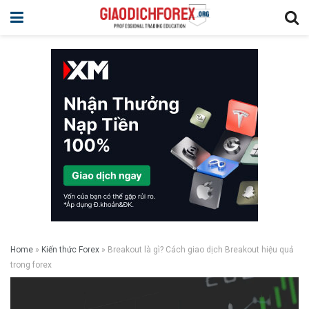
Home
»
Kiến thức Forex
»
Breakout là gì? Cách giao dịch Breakout hiệu quả
trong forex