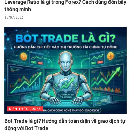
Leverage Ratio là gì trong Forex? Cách dùng đòn bẩy
thông minh
15/07/2026
KIẾN THỨC FOREX
Bot Trade là gì? Hướng dẫn toàn diện về giao dịch tự
động với Bot Trade