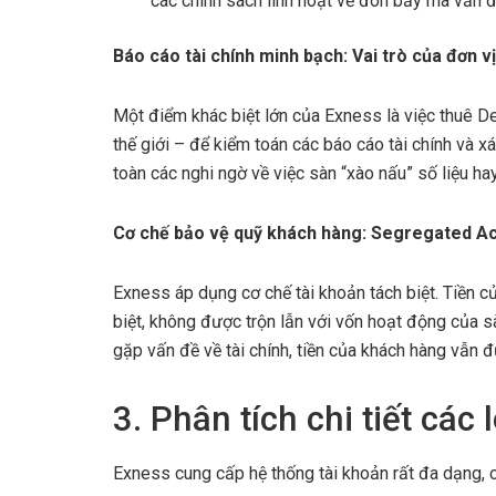
các chính sách linh hoạt về đòn bẩy mà vẫn 
Báo cáo tài chính minh bạch: Vai trò của đơn v
Một điểm khác biệt lớn của Exness là việc thuê De
thế giới – để kiểm toán các báo cáo tài chính và x
toàn các nghi ngờ về việc sàn “xào nấu” số liệu ha
Cơ chế bảo vệ quỹ khách hàng: Segregated A
Exness áp dụng cơ chế tài khoản tách biệt. Tiền c
biệt, không được trộn lẫn với vốn hoạt động của 
gặp vấn đề về tài chính, tiền của khách hàng vẫn 
3. Phân tích chi tiết các
Exness cung cấp hệ thống tài khoản rất đa dạng, c