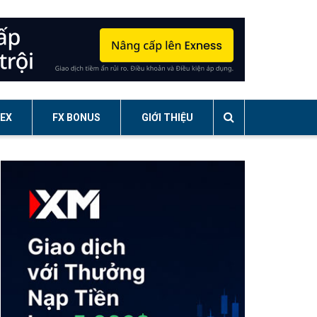
EX
FX BONUS
GIỚI THIỆU