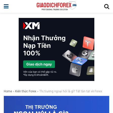
Home
»
Kiến thức Forex
»
Thị trường ngoại hối là gì? Tất tần tật về Forex