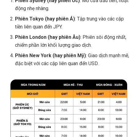
Phiên Sydney (hay phiên Úc)
: Mở cửa đầu tiên, hoạt
động nhẹ nhàng.
Phiên Tokyo (hay phiên Á)
: Tập trung vào các cặp
tiền liên quan đến JPY.
Phiên London (hay phiên Âu)
: Phiên sôi động nhất,
chiếm phần lớn khối lượng giao dịch.
Phiên New York (hay phiên Mỹ)
: Giao dịch mạnh mẽ,
đặc biệt với các cặp liên quan đến USD.