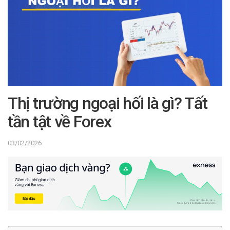
Thị trường ngoại hối là gì? Tất
tần tật về Forex
03/02/2026