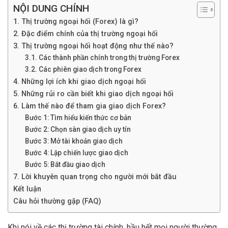
NỘI DUNG CHÍNH
1. Thị trường ngoại hối (Forex) là gì?
2. Đặc điểm chính của thị trường ngoại hối
3. Thị trường ngoại hối hoạt động như thế nào?
3.1. Các thành phần chính trong thị trường Forex
3.2. Các phiên giao dịch trong Forex
4. Những lợi ích khi giao dịch ngoại hối
5. Những rủi ro cần biết khi giao dịch ngoại hối
6. Làm thế nào để tham gia giao dịch Forex?
Bước 1: Tìm hiểu kiến thức cơ bản
Bước 2: Chọn sàn giao dịch uy tín
Bước 3: Mở tài khoản giao dịch
Bước 4: Lập chiến lược giao dịch
Bước 5: Bắt đầu giao dịch
7. Lời khuyên quan trọng cho người mới bắt đầu
Kết luận
Câu hỏi thường gặp (FAQ)
Khi nói về các thị trường tài chính, hầu hết mọi người thường