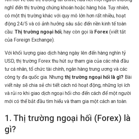
nghĩ đến thị trường chứng khoán hoặc hàng hóa. Tuy nhiên,
có một thị trường khác với quy mô lớn hơn rất nhiều, hoạt
động 24/5 và có ảnh hưởng sâu sắc đến nền kinh tế toàn
cầu:
Thị trường ngoại hối
, hay còn gọi là
Forex
(viết tắt
của Foreign Exchange).
Với khối lượng giao dịch hàng ngày lên đến hàng nghìn tỷ
USD, thị trường Forex thu hút sự tham gia của các nhà đầu
tư cá nhân, tổ chức tài chính, ngân hàng trung ương và các
công ty đa quốc gia. Nhưng
thị trường ngoại hối là gì?
Bài
viết này sẽ chia sẻ chi tiết cách nó hoạt động, những lợi ích
và rủi ro khi giao dịch ngoại hối cho đến cách để một người
mới có thể bắt đầu tìm hiểu và tham gia một cách an toàn.
1. Thị trường ngoại hối (Forex) là
gì?