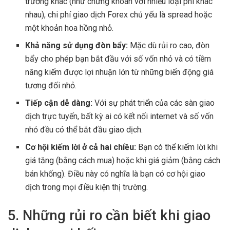
trường khác (như chứng khoán với nhiều loại phí khác
nhau), chi phí giao dịch Forex chủ yếu là spread hoặc
một khoản hoa hồng nhỏ.
Khả năng sử dụng đòn bẩy:
Mặc dù rủi ro cao, đòn
bẩy cho phép bạn bắt đầu với số vốn nhỏ và có tiềm
năng kiếm được lợi nhuận lớn từ những biến động giá
tương đối nhỏ.
Tiếp cận dễ dàng:
Với sự phát triển của các sàn giao
dịch trực tuyến, bất kỳ ai có kết nối internet và số vốn
nhỏ đều có thể bắt đầu giao dịch.
Cơ hội kiếm lời ở cả hai chiều:
Bạn có thể kiếm lời khi
giá tăng (bằng cách mua) hoặc khi giá giảm (bằng cách
bán khống). Điều này có nghĩa là bạn có cơ hội giao
dịch trong mọi điều kiện thị trường.
5. Những rủi ro cần biết khi giao