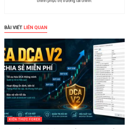
chinh phục thị trường tài chính.
BÀI VIẾT
LIÊN QUAN
KIẾN THỨC FOREX