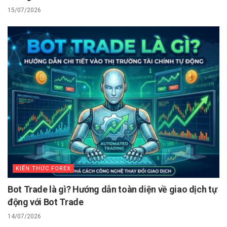
15/07/2026
KIẾN THỨC FOREX
Bot Trade là gì? Hướng dẫn toàn diện về giao dịch tự
động với Bot Trade
14/07/2026