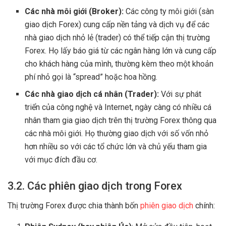
Các nhà môi giới (Broker):
Các công ty môi giới (sàn
giao dịch Forex) cung cấp nền tảng và dịch vụ để các
nhà giao dịch nhỏ lẻ (trader) có thể tiếp cận thị trường
Forex. Họ lấy báo giá từ các ngân hàng lớn và cung cấp
cho khách hàng của mình, thường kèm theo một khoản
phí nhỏ gọi là “spread” hoặc hoa hồng.
Các nhà giao dịch cá nhân (Trader):
Với sự phát
triển của công nghệ và Internet, ngày càng có nhiều cá
nhân tham gia giao dịch trên thị trường Forex thông qua
các nhà môi giới. Họ thường giao dịch với số vốn nhỏ
hơn nhiều so với các tổ chức lớn và chủ yếu tham gia
với mục đích đầu cơ.
3.2. Các phiên giao dịch trong Forex
Thị trường Forex được chia thành bốn
phiên giao dịch
chính: