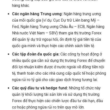
hàng khác.
Các ngân hàng Trung ương:
Ngân hàng trung ương
của mỗi quốc gia (ví dụ: Cục Dự trữ Liên bang Mỹ –
Fed, Ngân hàng Trung ương Châu Âu – ECB, Ngân hàng
Nhà nước Việt Nam – SBV) tham gia thị trường Forex
để quản lý dự trữ ngoại hối, ổn định tỷ giá tiền tệ của
quốc gia mình và thực hiện các chính sách tiền tệ.
Các tập đoàn đa quốc gia:
Các công ty hoạt động ở
nhiều quốc gia cần sử dụng thị trường Forex để chuyển
đổi lợi nhuận kiếm được ở nước ngoài về đồng tiền nội
tệ, thanh toán cho các nhà cung cấp quốc tế hoặc phòng
ngừa rủi ro tỷ giá cho các giao dịch trong tương lai.
Các quỹ đầu tư và hedge fund:
Những tổ chức này
quản lý khối lượng tài sản lớn và sử dụng thị trường
Forex để thực hiện các chiến lược đầu tư dài hạn, đầu
cơ hoặc phòng ngừa rủi ro trên quy mô lớn.