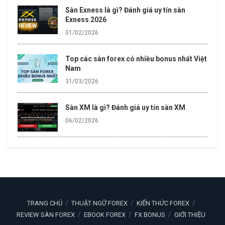
Sàn Exness là gì? Đánh giá uy tín sàn
Exness 2026
01/02/2026
Top các sàn forex có nhiều bonus nhất Việt
Nam
31/03/2026
Sàn XM là gì? Đánh giá uy tín sàn XM
06/02/2026
TRANG CHỦ
THUẬT NGỮ FOREX
KIẾN THỨC FOREX
REVIEW SÀN FOREX
EBOOK FOREX
FX BONUS
GIỚI THIỆU