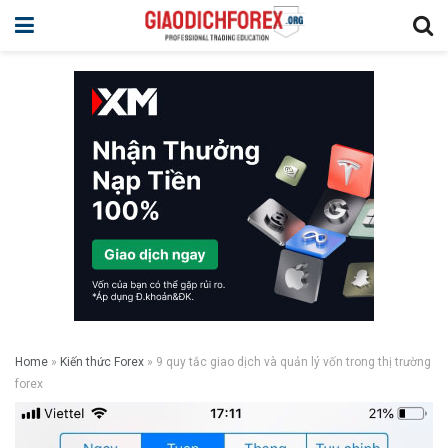
Home
»
Kiến thức Forex
»
9 quy tắc giao dịch và quản lý vốn trong thị trường
forex