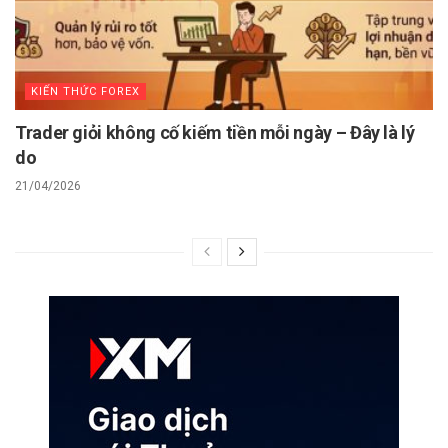
KIẾN THỨC FOREX
Trader giỏi không cố kiếm tiền mỗi ngày – Đây là lý
do
21/04/2026