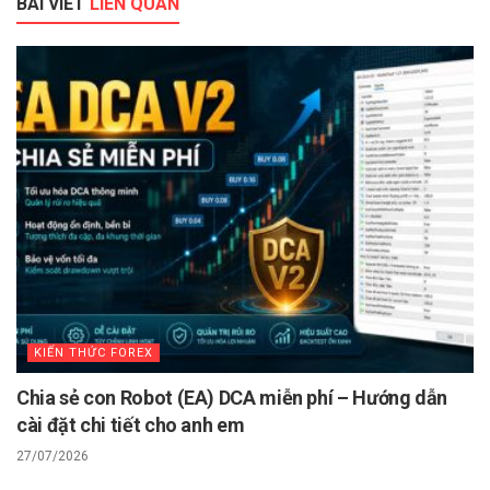
BÀI VIẾT
LIÊN QUAN
KIẾN THỨC FOREX
Chia sẻ con Robot (EA) DCA miễn phí – Hướng dẫn
cài đặt chi tiết cho anh em
27/07/2026