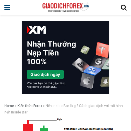
Home
»
Kiến thức Forex
»
Nến Inside Bar là gì? Cách giao dịch với mô hình
nến Inside Bar