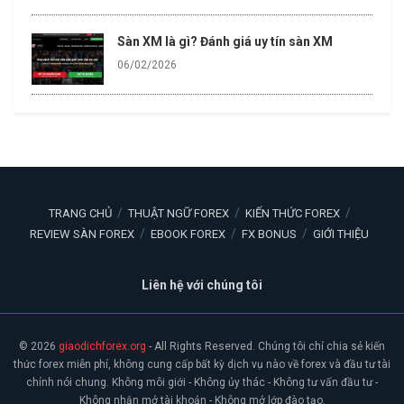
Sàn XM là gì? Đánh giá uy tín sàn XM
06/02/2026
TRANG CHỦ
THUẬT NGỮ FOREX
KIẾN THỨC FOREX
REVIEW SÀN FOREX
EBOOK FOREX
FX BONUS
GIỚI THIỆU
Liên hệ với chúng tôi
© 2026
giaodichforex.org
- All Rights Reserved. Chúng tôi chỉ chia sẻ kiến
thức forex miễn phí, không cung cấp bất kỳ dịch vụ nào về forex và đầu tư tài
chính nói chung. Không môi giới - Không ủy thác - Không tư vấn đầu tư -
Không nhận mở tài khoản - Không mở lớp đào tạo.