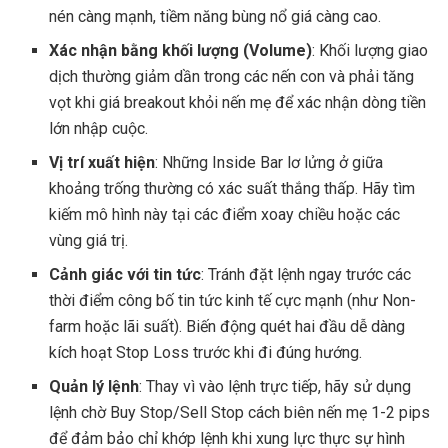
nén càng mạnh, tiềm năng bùng nổ giá càng cao.
Xác nhận bằng khối lượng (Volume)
: Khối lượng giao
dịch thường giảm dần trong các nến con và phải tăng
vọt khi giá breakout khỏi nến mẹ để xác nhận dòng tiền
lớn nhập cuộc.
Vị trí xuất hiện
: Những Inside Bar lơ lửng ở giữa
khoảng trống thường có xác suất thắng thấp. Hãy tìm
kiếm mô hình này tại các điểm xoay chiều hoặc các
vùng giá trị.
Cảnh giác với tin tức
: Tránh đặt lệnh ngay trước các
thời điểm công bố tin tức kinh tế cực mạnh (như Non-
farm hoặc lãi suất). Biến động quét hai đầu dễ dàng
kích hoạt Stop Loss trước khi đi đúng hướng.
Quản lý lệnh
: Thay vì vào lệnh trực tiếp, hãy sử dụng
lệnh chờ Buy Stop/Sell Stop cách biên nến mẹ 1-2 pips
để đảm bảo chỉ khớp lệnh khi xung lực thực sự hình