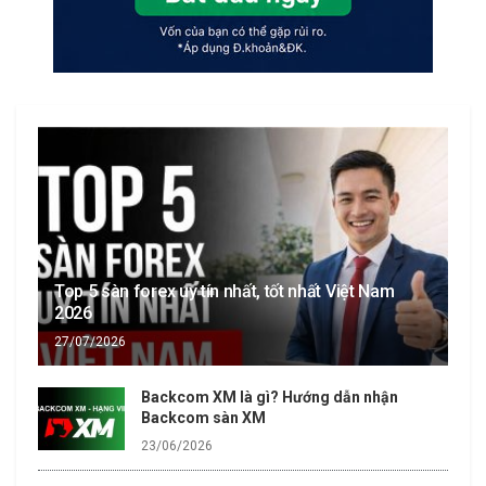
Top 5 sàn forex uy tín nhất, tốt nhất Việt Nam
2026
27/07/2026
Backcom XM là gì? Hướng dẫn nhận
Backcom sàn XM
23/06/2026
Backcom Exness là gì? Chi tiết cách nhận
Backcom sàn Exness
23/06/2026