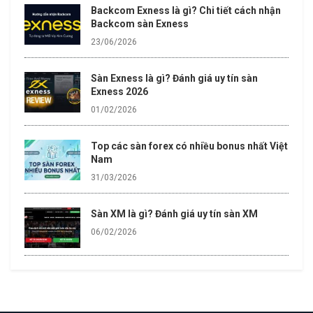
Sàn Exness là gì? Đánh giá uy tín sàn
Exness 2026
01/02/2026
Top các sàn forex có nhiều bonus nhất Việt
Nam
31/03/2026
Sàn XM là gì? Đánh giá uy tín sàn XM
06/02/2026
TRANG CHỦ
THUẬT NGỮ FOREX
KIẾN THỨC FOREX
REVIEW SÀN FOREX
EBOOK FOREX
FX BONUS
GIỚI THIỆU