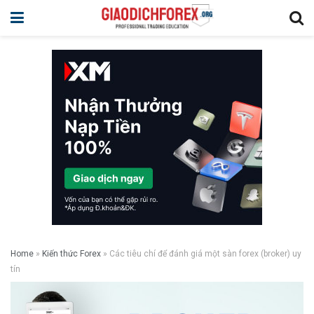
Home
»
Kiến thức Forex
»
Các tiêu chí để đánh giá một sàn forex (broker) uy
tín