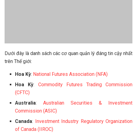
Dưới đây là danh sách các cơ quan quản lý đáng tin cậy nhất
trên Thế giới:
Hoa Kỳ
:
National Futures Association (NFA)
Hoa Kỳ
:
Commodity Futures Trading Commission
(CFTC)
Australia
:
Australian Securities & Investment
Commission (ASIC)
Canada
:
Investment Industry Regulatory Organization
of Canada (IIROC)
Hong Kong
:
Securities Futures Commission (SFC)
Japan
:
Japanese Financial Services Authority (JFSA)
Singapore
:
Monetary Authority of Singapore (MAS)
Switzerland
:
Swiss Financial Market Supervisory