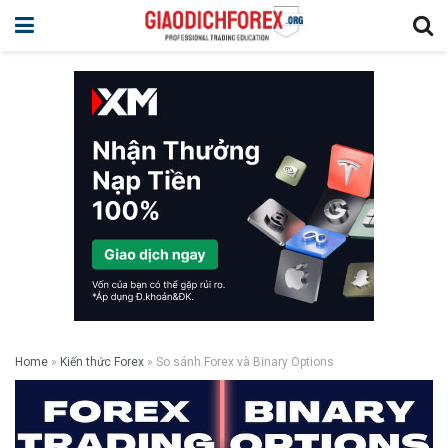
Home
»
Kiến thức Forex
»
So sánh Forex và Binary Options