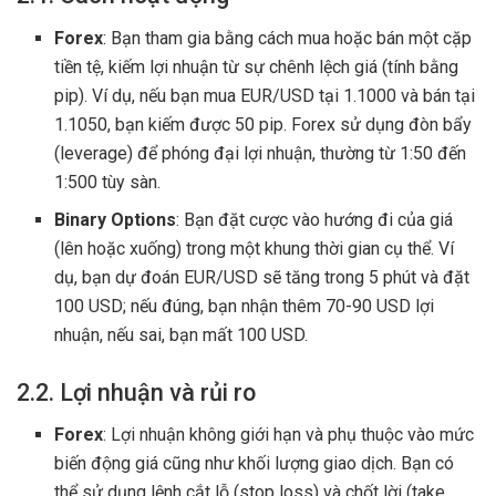
Forex
: Bạn tham gia bằng cách mua hoặc bán một cặp
tiền tệ, kiếm lợi nhuận từ sự chênh lệch giá (tính bằng
pip). Ví dụ, nếu bạn mua EUR/USD tại 1.1000 và bán tại
1.1050, bạn kiếm được 50 pip. Forex sử dụng đòn bẩy
(leverage) để phóng đại lợi nhuận, thường từ 1:50 đến
1:500 tùy sàn.
Binary Options
: Bạn đặt cược vào hướng đi của giá
(lên hoặc xuống) trong một khung thời gian cụ thể. Ví
dụ, bạn dự đoán EUR/USD sẽ tăng trong 5 phút và đặt
100 USD; nếu đúng, bạn nhận thêm 70-90 USD lợi
nhuận, nếu sai, bạn mất 100 USD.
2.2. Lợi nhuận và rủi ro
Forex
: Lợi nhuận không giới hạn và phụ thuộc vào mức
biến động giá cũng như khối lượng giao dịch. Bạn có
thể sử dụng lệnh cắt lỗ (stop loss) và chốt lời (take