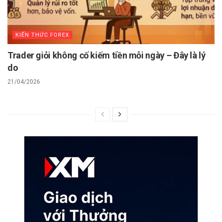
KIẾN THỨC FOREX
Trader giỏi không cố kiếm tiền mỗi ngày – Đây là lý
do
21/04/2026