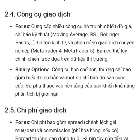
2.4. Công cụ giao dịch
Forex
: Cung cấp nhiều công cụ hỗ trợ như biểu đồ giá,
chỉ báo kỹ thuật (Moving Average, RSI, Bollinger
Bands,…), tin tức kinh tế, và phần mềm giao dịch chuyên
nghiệp (MetaTrader 4, MetaTrader 5). Bạn có thể tùy
chỉnh chiến lược dựa trên dữ liệu thị trường.
Binary Options
: Công cụ hạn chế hơn, thường chỉ bao
gồm biểu đồ cơ bản và một số chỉ báo do sàn cung
cấp. Sự phụ thuộc vào nền tảng của sàn khiến khả năng
phân tích bị giới hạn.
2.5. Chi phí giao dịch
Forex
: Chi phí bao gồm spread (chênh lệch giá
mua/bán) và commission (phí hoa hồng, nếu có).
Spread thường dao động từ 0.1-3 pip tùy cặp tiền và