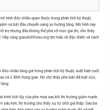
mô hình đảo chiều quen thuộc trong phân tích kỹ thuật,
g giảm và bắt đầu chuyển sang xu hướng tăng. Mô hình này
 hỗ trợ nhưng đều không thể phá vỡ mức giá đó, cho thấy
. Hãy cùng giaodichforex.org tìm hiểu về đặc điểm và cách
đảo chiều tăng giá trong phân tích kỹ thuật, xuất hiện cuối
hau và 2 đỉnh trung gian. Nó cho thấy phe bán đã kiệt sức,
 tăng.
á trình tích lũy của phe mua sau khi thị trường giảm mạnh.
 sâu hơn, thị trường cho thấy sự từ chối giá thấp. Sau ba
ự phía trên, khả năng cao xu hướng giảm trước đó sẽ kết