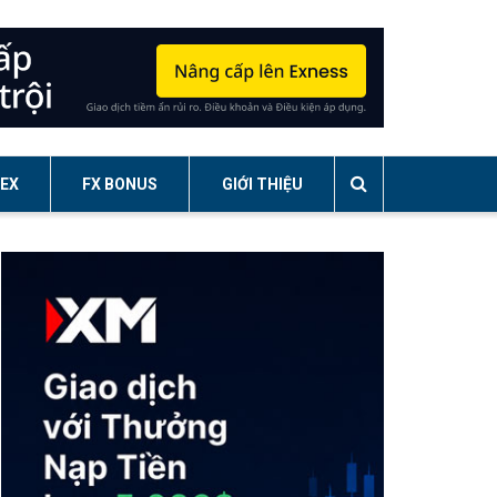
EX
FX BONUS
GIỚI THIỆU