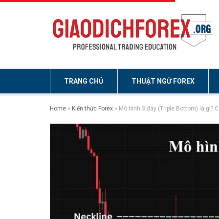
TRANG CHỦ
THUẬT NGỮ FOREX
Home
»
Kiến thức Forex
»
Mô hình 3 đáy (Triple Bottom) là gì? 