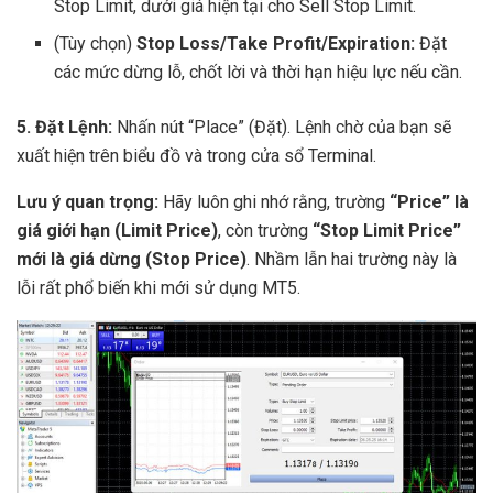
Stop Limit, dưới giá hiện tại cho Sell Stop Limit.
(Tùy chọn)
Stop Loss/Take Profit/Expiration:
Đặt
các mức dừng lỗ, chốt lời và thời hạn hiệu lực nếu cần.
5. Đặt Lệnh:
Nhấn nút “Place” (Đặt). Lệnh chờ của bạn sẽ
xuất hiện trên biểu đồ và trong cửa sổ Terminal.
Lưu ý quan trọng:
Hãy luôn ghi nhớ rằng, trường
“Price” là
giá giới hạn (Limit Price)
, còn trường
“Stop Limit Price”
mới là giá dừng (Stop Price)
. Nhầm lẫn hai trường này là
lỗi rất phổ biến khi mới sử dụng MT5.