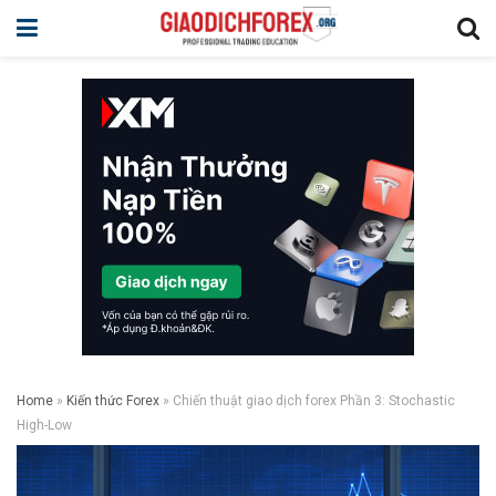
Home
»
Kiến thức Forex
»
Chiến thuật giao dịch forex Phần 3: Stochastic
High-Low