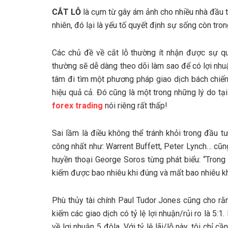
CẮT LỖ
là cụm từ gây ám ảnh cho nhiều nhà đầu t
nhiên, đó lại là yếu tố quyết định sự sống còn tro
Các chủ đề về cắt lỗ thường ít nhận được sự qua
thường sẽ dễ dàng theo dõi làm sao để có lợi nhu
tâm đi tìm một phương pháp giao dịch bách chiến
hiệu quả cả. Đó cũng là một trong những lý do tại
forex trading
nói riêng rất thấp!
Sai lầm là điều không thể tránh khỏi trong đầu 
công nhất như: Warrent Buffett, Peter Lynch… cũ
huyền thoại George Soros từng phát biểu: “Trong 
kiếm được bao nhiêu khi đúng và mất bao nhiêu kh
Phù thủy tài chính Paul Tudor Jones cũng cho rằn
kiếm các giao dịch có tỷ lệ lợi nhuận/rủi ro là 5:1
về lợi nhuận 5 đôla. Với tỷ lệ lãi/lỗ này, tôi chỉ c