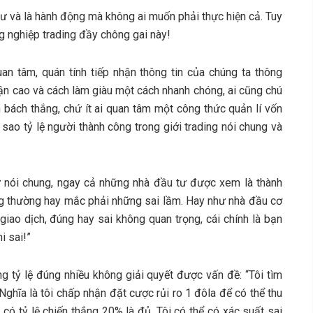
ư và là hành động mà không ai muốn phải thực hiện cả. Tuy
ng nghiệp trading đầy chông gai này!
n tâm, quán tính tiếp nhận thông tin của chúng ta thông
ận cao và cách làm giàu một cách nhanh chóng, ai cũng chú
 bách thắng, chứ ít ai quan tâm một công thức quản lí vốn
 sao tỷ lệ người thành công trong giới trading nói chung và
tư nói chung, ngay cả những nhà đầu tư được xem là thành
ng thường hay mắc phải những sai lầm. Hay như nhà đầu cơ
giao dịch, đúng hay sai không quan trọng, cái chính là bạn
i sai!”
g tỷ lệ đúng nhiều không giải quyết được vấn đề: “Tôi tìm
. Nghĩa là tôi chấp nhận đặt cược rủi ro 1 đôla để có thể thu
ần có tỷ lệ chiến thắng 20% là đủ. Tôi có thể có xác suất sai