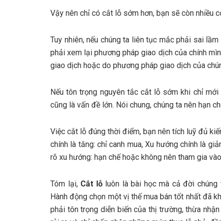
Vậy nên chỉ có cắt lỗ sớm hơn, bạn sẽ còn nhiều cơ
Tuy nhiên, nếu chúng ta liên tục mắc phải sai lầm v
phải xem lại phương pháp giao dịch của chính mình
giao dịch hoặc do phương pháp giao dịch của chú
Nếu tôn trọng nguyên tắc cắt lỗ sớm khi chỉ mới
cũng là vấn đề lớn. Nói chung, chúng ta nên hạn chế
Việc cắt lỗ đúng thời điểm, bạn nên tích luỹ đủ k
chính là tăng: chỉ canh mua, Xu hướng chính là gi
rõ xu hướng: hạn chế hoặc không nên tham gia vào 
Tóm lại,
Cắt lỗ
luôn là bài học mà cả đời chúng t
Hành động chọn một vị thế mua bán tốt nhất đã kh
phải tôn trọng diễn biến của thị trường, thừa nhận