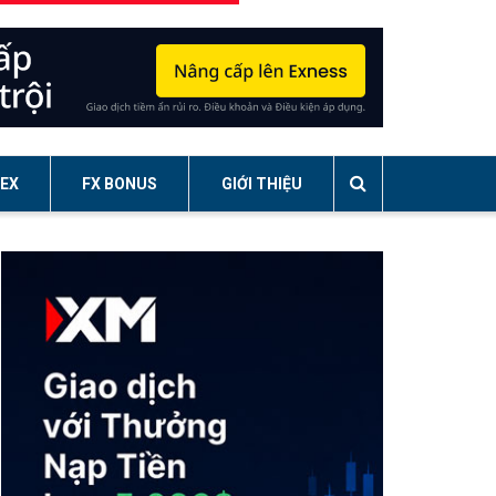
EX
FX BONUS
GIỚI THIỆU