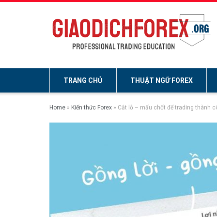
TRANG CHỦ
THUẬT NGỮ FOREX
Home
»
Kiến thức Forex
»
Cắt lỗ – mấu chốt để trading thành 